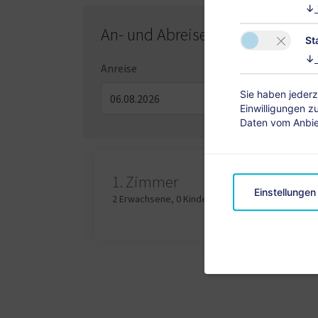
↓
An- und Abreisetag
St
↓
Anreise
Abre
Sie haben jederz
Einwilligungen z
Daten vom Anbiet
Erw
1.
Zimmer
Einstellungen
2 Erwachsene
,
0 Kinder