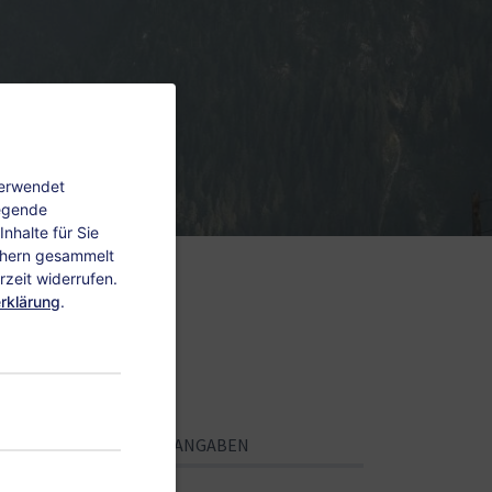
verwendet
legende
nhalte für Sie
chern gesammelt
zeit widerrufen.
rklärung
.
PERSÖNLICHE ANGABEN