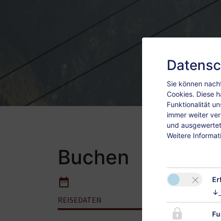
Datensc
Sie können nachf
Cookies. Diese h
Funktionalität u
immer weiter ve
und ausgewertet.
Weitere Informat
Buchen
Er
↓
REISEDATEN
ZIMME
Fu