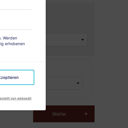
ahl Zimmer
en. Werden
ßig erhobenen
er
kzeptieren
estellt von websedit
Weiter