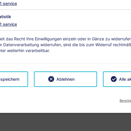
1
service
atistik
1
service
ise
2 Nächte
Anz
eit das Recht Ihre Einwilligungen einzeln oder in Gänze zu widerruf
-
+
ur Datenverarbeitung widerrufen, sind die bis zum Widerruf rechtmä
er weiterhin verarbeitbar.
achsene
Kind
 speichern
Ablehnen
Alle a
Bereitg