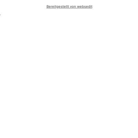
Bereitgestellt von websedit
KONTAKT
friedrichsburg •
seit 1272
Bitte aktivieren Sie in den